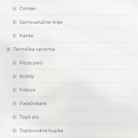
Ormari
Samouslužne linije
Kante
Termička oprema
Pizza peći
Roštilji
Friteze
Palačinkare
Topli sto
Toplovodna kupka