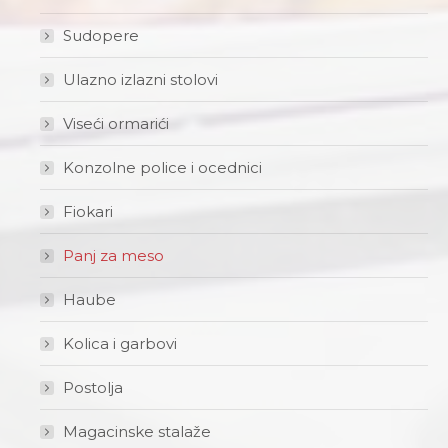
Sudopere
Ulazno izlazni stolovi
Viseći ormarići
Konzolne police i ocednici
Fiokari
Panj za meso
Haube
Kolica i garbovi
Postolja
Magacinske stalaže