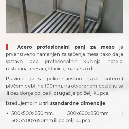
Acero profesionalni panj za meso
je
prvenstveno namenjen za sečenje mesa, tako da je
sastavni deo profesionalnih kuhinja: hotela,
restorana, mesara, klanica, marketa i dr.
Pravimo ga sa poliuretanskom (sipas, koterm)
pločom debljine 100mm, na otvorenom postolju sa
ili bez donje police ili drugačije po želji kupca.
Izrađujemo ih u
tri standardne dimenzije
:
500x500x850mm, 500x600x850mm i
500x700x850mm ili po želji kupca