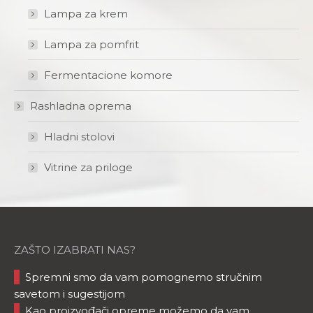
Lampa za krem
Lampa za pomfrit
Fermentacione komore
Rashladna oprema
Hladni stolovi
Vitrine za priloge
ZAŠTO IZABRATI NAS?
Spremni smo da vam pomognemo stručnim
savetom i sugestijom
Kao proizvođači opreme možemo da vam