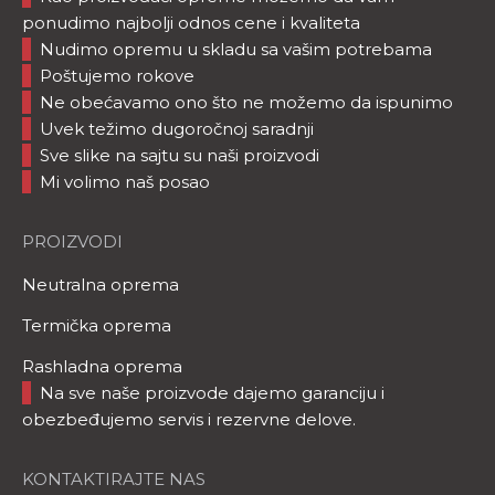
ponudimo najbolji odnos cene i kvaliteta
Nudimo opremu u skladu sa vašim potrebama
Poštujemo rokove
Ne obećavamo ono što ne možemo da ispunimo
Uvek težimo dugoročnoj saradnji
Sve slike na sajtu su naši proizvodi
Mi volimo naš posao
PROIZVODI
Neutralna oprema
Termička oprema
Rashladna oprema
Na sve naše proizvode dajemo garanciju i
obezbeđujemo servis i rezervne delove.
KONTAKTIRAJTE NAS