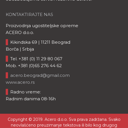
KONTAKTIRAJTE NAS
Proizvodnja ugostiteljske opreme
ACERO d.o.o.
Kikindska 69 | 11211 Beograd
Borča | Srbija
Tel. +381 (0) 11 29 80 067
Mob. +381 (0)65 276 44 62
acero.beograd@gmail.com
www.acero.rs
Radno vreme:
Radnim danima 08-16h
Copyright © 2019. Acero d.o.o. Sva prava zadržana. Svako
neovlašćeno preuzimanje tekstova ili bilo kog drugog