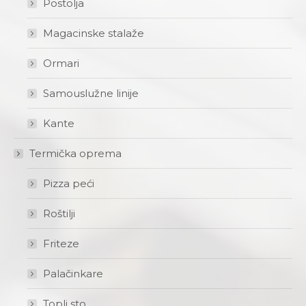
Postolja
Magacinske stalaže
Ormari
Samouslužne linije
Kante
Termička oprema
Pizza peći
Roštilji
Friteze
Palačinkare
Topli sto