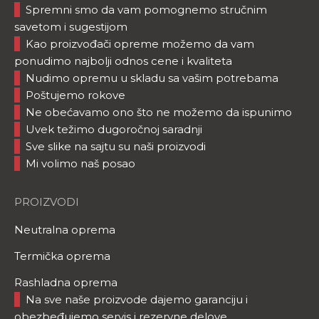
Spremni smo da vam pomognemo stručnim
savetom i sugestijom
Kao proizvođači opreme možemo da vam
ponudimo najbolji odnos cene i kvaliteta
Nudimo opremu u skladu sa vašim potrebama
Poštujemo rokove
Ne obećavamo ono što ne možemo da ispunimo
Uvek težimo dugoročnoj saradnji
Sve slike na sajtu su naši proizvodi
Mi volimo naš posao
PROIZVODI
Neutralna oprema
Termička oprema
Rashladna oprema
Na sve naše proizvode dajemo garanciju i
obezbeđujemo servis i rezervne delove.