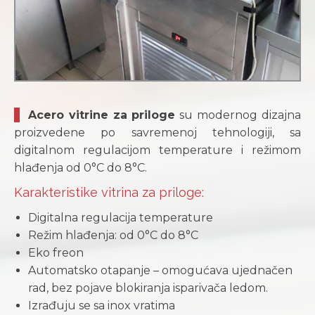
Acero vitrine za priloge
su modernog dizajna
proizvedene po savremenoj tehnologiji, sa
digitalnom regulacijom temperature i režimom
hlađenja od 0°C do 8°C.
Karakteristike vitrina za priloge:
Digitalna regulacija temperature
Režim hlađenja: od 0°C do 8°C
Eko freon
Automatsko otapanje – omogućava ujednačen
rad, bez pojave blokiranja isparivača ledom.
Izrađuju se sa inox vratima