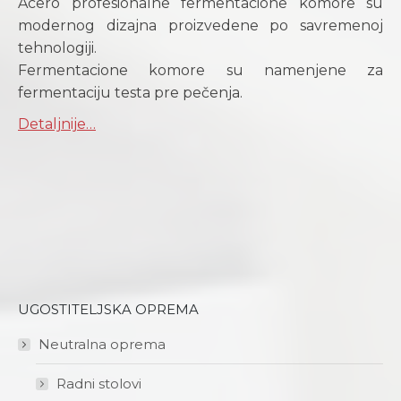
Acero profesionalne fermentacione komore su
modernog dizajna proizvedene po savremenoj
tehnologiji.
Fermentacione komore su namenjene za
fermentaciju testa pre pečenja.
Detaljnije…
UGOSTITELJSKA OPREMA
Neutralna oprema
Radni stolovi