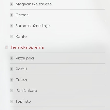
Magacinske stalaže
Ormari
Samouslužne linije
Kante
Termička oprema
Pizza peći
Roštilji
Friteze
Palačinkare
Topli sto