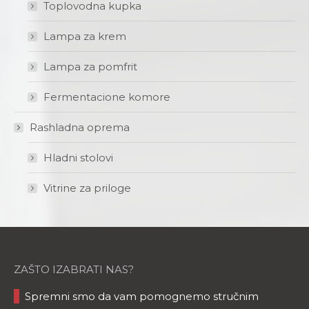
Toplovodna kupka
Lampa za krem
Lampa za pomfrit
Fermentacione komore
Rashladna oprema
Hladni stolovi
Vitrine za priloge
ZAŠTO IZABRATI NAS?
Spremni smo da vam pomognemo stručnim