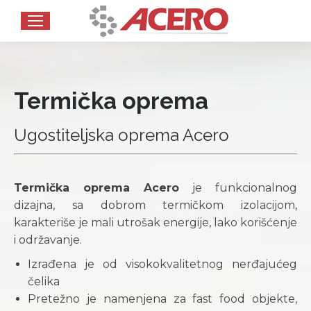
Termička oprema
Ugostiteljska oprema Acero
Termička oprema Acero
je funkcionalnog
dizajna, sa dobrom termičkom izolacijom,
karakteriše je mali utrošak energije, lako korišćenje
i održavanje.
Izrađena je od visokokvalitetnog nerđajućeg
čelika
Pretežno je namenjena za fast food objekte,