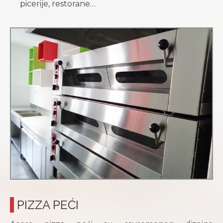
picerije, restorane…
PIZZA PEĆI