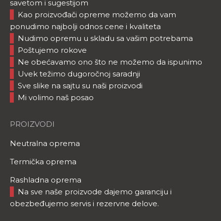
savetom i sugestijom
Kao proizvođači opreme možemo da vam
ponudimo najbolji odnos cene i kvaliteta
Nudimo opremu u skladu sa vašim potrebama
Poštujemo rokove
Ne obećavamo ono što ne možemo da ispunimo
Uvek težimo dugoročnoj saradnji
Sve slike na sajtu su naši proizvodi
Mi volimo naš posao
PROIZVODI
Neutralna oprema
Termička oprema
Rashladna oprema
Na sve naše proizvode dajemo garanciju i
obezbeđujemo servis i rezervne delove.